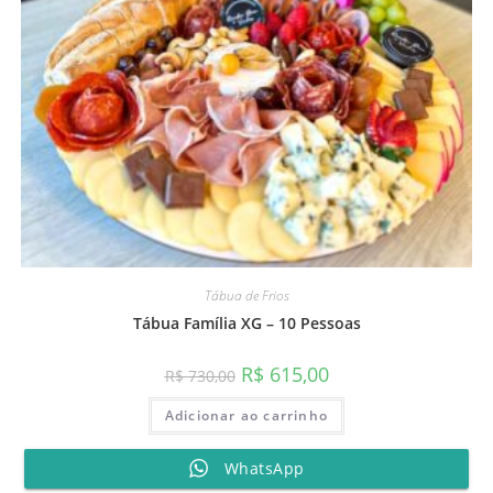
Tábua de Frios
Tábua Família XG – 10 Pessoas
O
O
R$
615,00
R$
730,00
preço
preço
original
atual
Adicionar ao carrinho
era:
é:
R$ 730,00.
R$ 615,00.
WhatsApp