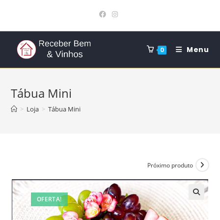
Ir
para
o
conteúdo
Menu
0
Tábua Mini
>
Loja
>
Tábua Mini
Próximo produto
OFERTA!