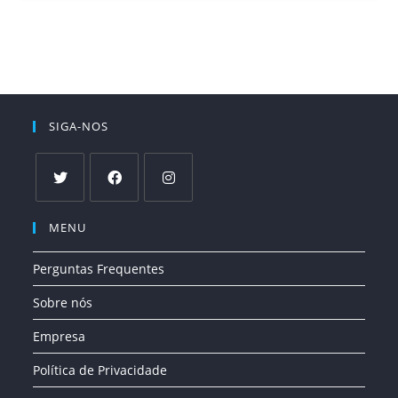
SIGA-NOS
Abre
Abre
Abre
MENU
em
em
em
uma
uma
uma
Perguntas Frequentes
nova
nova
nova
aba
aba
aba
Sobre nós
Empresa
Política de Privacidade