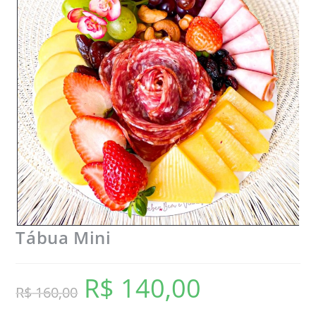
Tábua Mini
R$
140,00
O
O
R$
160,00
preço
preço