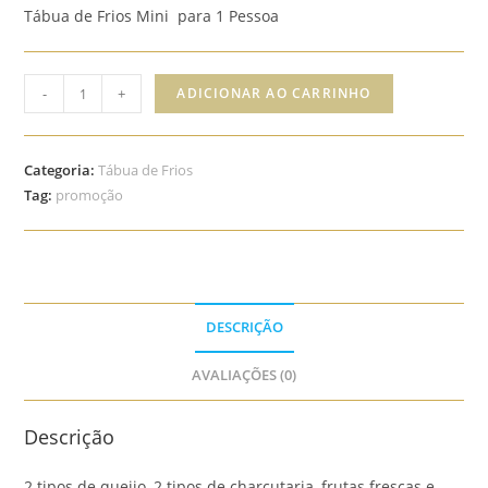
Tábua de Frios Mini para 1 Pessoa
original
atual
era:
é:
Tábua
R$ 160,00.
R$ 140,00.
-
+
ADICIONAR AO CARRINHO
Mini
quantidade
Categoria:
Tábua de Frios
Tag:
promoção
DESCRIÇÃO
AVALIAÇÕES (0)
Descrição
2 tipos de queijo, 2 tipos de charcutaria, frutas frescas e