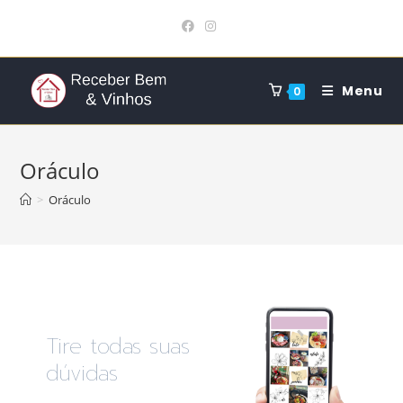
Menu
0
Oráculo
>
Oráculo
Tire todas suas
dúvidas