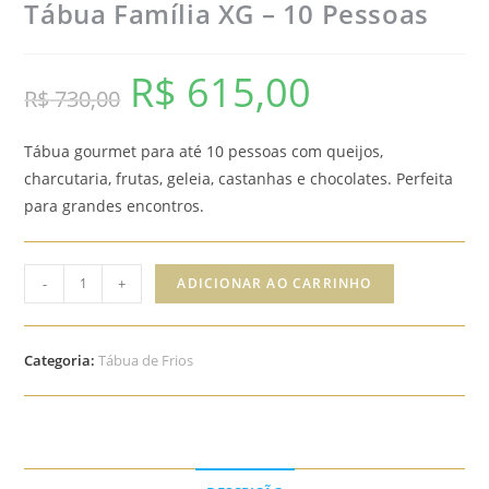
Tábua Família XG – 10 Pessoas
R$
615,00
O
O
R$
730,00
preço
preço
Tábua gourmet para até 10 pessoas com queijos,
original
atual
charcutaria, frutas, geleia, castanhas e chocolates. Perfeita
era:
é:
para grandes encontros.
R$ 730,00.
R$ 615,00.
Tábua
-
+
ADICIONAR AO CARRINHO
Família
XG
-
Categoria:
Tábua de Frios
10
Pessoas
quantidade