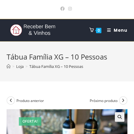
Ir
para
o
conteúdo
Menu
0
Tábua Família XG – 10 Pessoas
>
Loja
>
Tábua Família XG – 10 Pessoas
Produto anterior
Próximo produto
OFERTA!