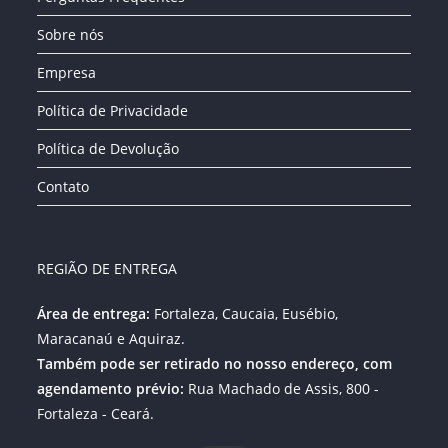
nova
nova
nova
aba
aba
aba
Sobre nós
Empresa
Política de Privacidade
Política de Devolução
Contato
REGIÃO DE ENTREGA
Área de entrega:
Fortaleza, Caucaia, Eusébio,
Maracanaú e Aquiraz.
Também pode ser retirado no nosso endereço, com
agendamento prévio:
Rua Machado de Assis, 800 -
Fortaleza - Ceará.