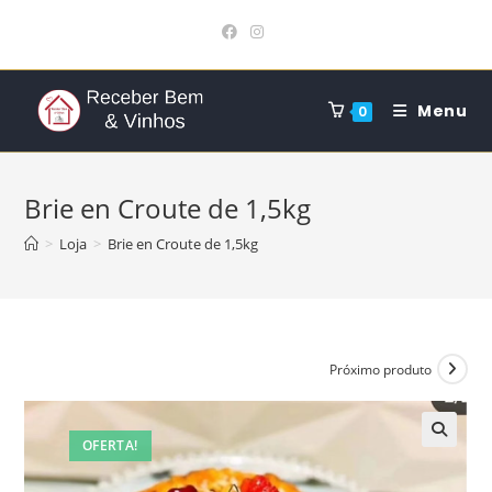
Ir
para
o
conteúdo
Menu
0
Brie en Croute de 1,5kg
>
Loja
>
Brie en Croute de 1,5kg
Próximo produto
OFERTA!