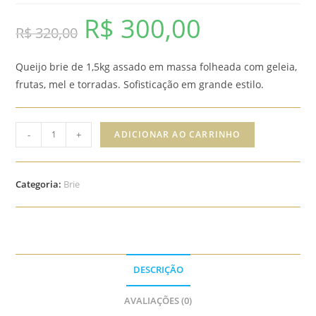
R$
300,00
O
O
R$
320,00
preço
preço
Queijo brie de 1,5kg assado em massa folheada com geleia,
original
atual
frutas, mel e torradas. Sofisticação em grande estilo.
era:
é:
R$ 320,00.
R$ 300,00.
Brie
-
+
ADICIONAR AO CARRINHO
en
Croute
de
Categoria:
Brie
1,5kg
quantidade
DESCRIÇÃO
AVALIAÇÕES (0)