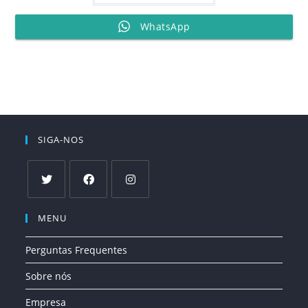
WhatsApp
SIGA-NOS
Abre
Abre
Abre
MENU
em
em
em
uma
uma
uma
Perguntas Frequentes
nova
nova
nova
aba
aba
aba
Sobre nós
Empresa