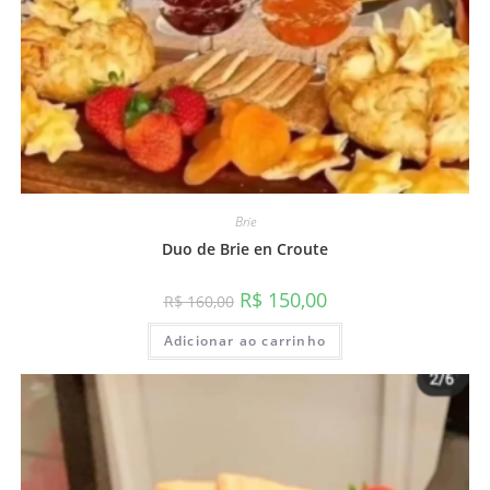
Brie
Duo de Brie en Croute
O
O
R$
150,00
R$
160,00
preço
preço
original
atual
Adicionar ao carrinho
era:
é:
R$ 160,00.
R$ 150,00.