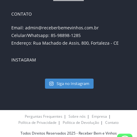
CONTATO
Email:
admin@receberbemevinhos.com.br
Celular/Whatsapp: 85-98898-1285
Endereço: Rua Machado de Assis, 800, Fortaleza - CE
INSTAGRAM
Siga no Instagram
Perguntas Frequentes
Sobre nós
Empresa
Política de Privacidade
Política de Devolução
Contato
Todos Direitos Reservados 2025 - Receber Bem e Vinhos