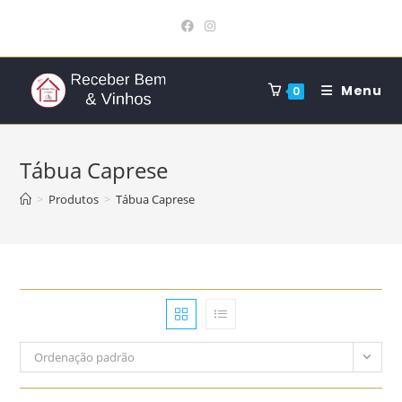
Ir
para
o
conteúdo
Menu
0
Tábua Caprese
>
Produtos
>
Tábua Caprese
Ordenação padrão