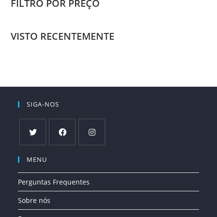
FILTRO POR PREÇO
VISTO RECENTEMENTE
SIGA-NOS
Abre
Abre
Abre
MENU
em
em
em
uma
uma
uma
Perguntas Frequentes
nova
nova
nova
aba
aba
aba
Sobre nós