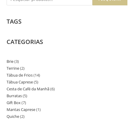
TAGS
CATEGORIAS
Brie
3
3
Terrine
2
2
produtos
Tábua de Frios
14
14
produtos
Tábua Caprese
5
5
produtos
Cesta de Café da Manhã
6
6
produtos
Burratas
5
5
produtos
Gift Box
7
7
produtos
Mantas Caprese
1
1
produtos
Quiche
2
2
produto
produtos