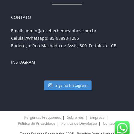
CONTATO
Email:
admin@receberbemevinhos.com.br
Celular/Whatsapp: 85-98898-1285
Endereço: Rua Machado de Assis, 800, Fortaleza - CE
INSTAGRAM
Siga no Instagram
Perguntas Frequentes
Sobre nós
Empresa
Política de Privacidade
Política de Devolução
Contato
Todos Direitos Reservados 2025 - Receber Bem e Vinhos